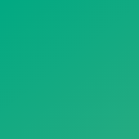
遥想公瑾当年，小乔初嫁了，雄姿英发。
羽扇纶巾，谈笑间，樯橹灰飞烟灭。
故国神游，多情应笑我，早生华发。
人生如梦，一尊还酹江月。